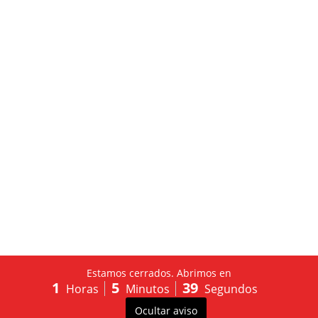
Estamos cerrados. Abrimos en
1
5
39
Horas
Minutos
Segundos
Diseñado por
La agencia de marketing y diseño web
Ocultar aviso
Purple Dreams
😋