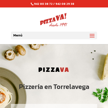
942 80 38 72 / 942 08 29 38
Menú
PIZZA
VA
Pizzería en Torrelavega