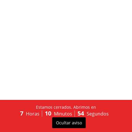
Estamos cerrados. Abrimos en
7
10
54
Diseñado por
La agencia de marketing y diseño web
Horas
Minutos
Segundos
Purple Dreams
😋
Ocultar aviso